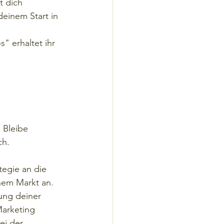
t dich 
deinem Start in 
" erhaltet ihr 
 Bleibe 
ch.
tegie an die 
nem Markt an. 
ung deiner 
Marketing 
ei der 