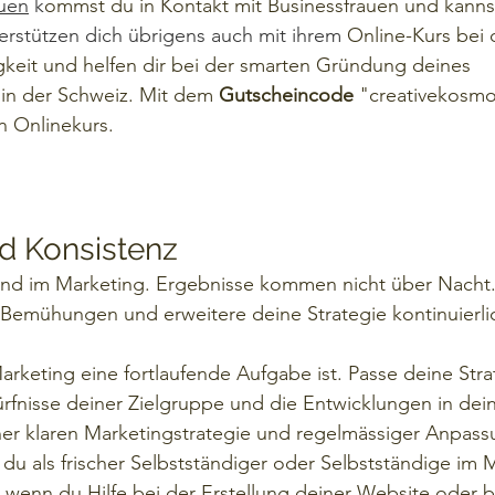
auen
 k
ommst du in Kontakt mit Businessfrauen und kanns
erstützen dich übrigens auch mit ihrem 
Online-Kurs bei 
digkeit und helfen dir bei der smarten Gründung deines 
in der Schweiz. Mit dem 
Gutscheincode 
"creativekosmos
n Onlinekurs.
d Konsistenz
end im Marketing. Ergebnisse kommen nicht über Nacht.
 Bemühungen und erweitere deine Strategie kontinuierli
rketing eine fortlaufende Aufgabe ist. Passe deine Stra
rfnisse deiner Zielgruppe und die Entwicklungen in dei
er klaren Marketingstrategie und regelmässiger Anpass
u als frischer Selbstständiger oder Selbstständige im 
d wenn du Hilfe bei der Erstellung deiner Website oder b