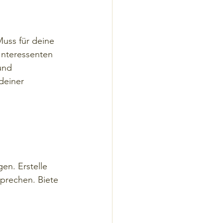
Muss für deine 
Interessenten 
und 
deiner 
en. Erstelle 
sprechen. Biete 