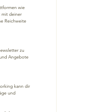
attformen wie 
 mit deiner 
ne Reichweite 
wsletter zu 
n und Angebote 
rking kann dir 
läge und 