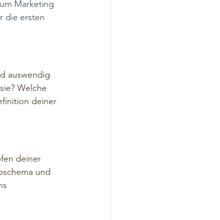
 um Marketing 
 die ersten 
und auswendig 
sie? Welche 
inition deiner 
fen deiner 
rbschema und 
ns 