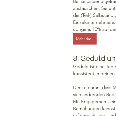
Bei 
selbstaendigefr
austauschen. Sie 
unt
die (Teil-) Selbstän
Einzelunternehmens 
übrigens 10% auf de
Mehr dazu
8. Geduld un
Geduld ist eine Tug
konsistent in deinen
Denke daran, dass Ma
sich ändernden Bedü
Mit Engagement, ein
Bemühungen kannst d
erfolgreich sein. Un