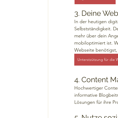
3. Deine Web
In der heutigen digi
Selbstständigkeit. D
mehr über dein Angeb
mobiloptimiert ist. 
Webseite benötigst,
Unterstzützung für die 
4. Content M
Hochwertiger Conten
informative Blogbeit
Lösungen für ihre P
5. Nutze soz