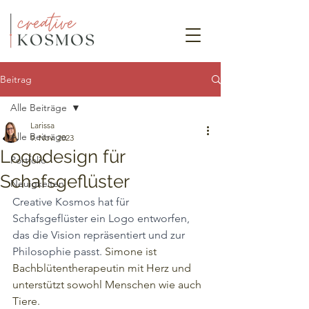
Beitrag
Alle Beiträge
Larissa
Alle Beiträge
9. Nov. 2023
Logodesign für
Portfolio
Schafsgeflüster
Neuigkeiten
Creative Kosmos hat für 
Schafsgeflüster ein Logo entworfen, 
das die Vision repräsentiert und zur 
Philosophie passt. 
Simone ist 
Bachblütentherapeutin mit Herz und 
unterstützt sowohl Menschen wie auch 
Tiere.