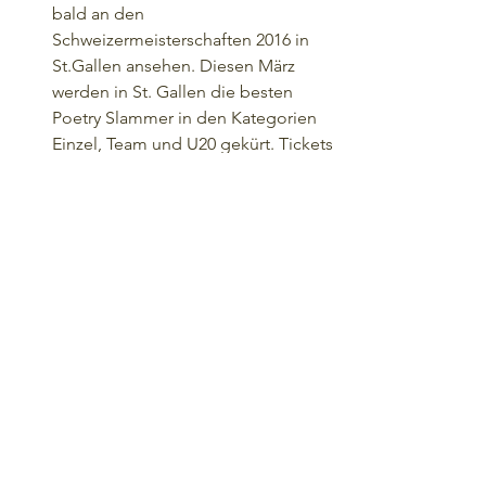
bald an den 
Schweizermeisterschaften 2016 in 
St.Gallen ansehen. Diesen März 
werden in St. Gallen die besten 
Poetry Slammer in den Kategorien 
Einzel, Team und U20 gekürt. Tickets 
für diese Show kriegst du bei 
Ticketcorner.
Stand up Paddling in Zürich
Die besten Badeorte in Zürich
Alle ansehen