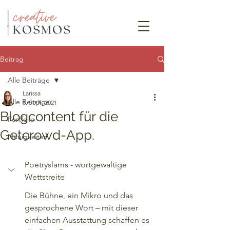
Beitrag
Alle Beiträge
Larissa
Alle Beiträge
8. Sept. 2021
Blogcontent für die
Portfolio
Getcrowd-App.
Neuigkeiten
Poetryslams - wortgewaltige 
Wettstreite
Die Bühne, ein Mikro und das 
gesprochene Wort – mit dieser 
einfachen Ausstattung schaffen es 